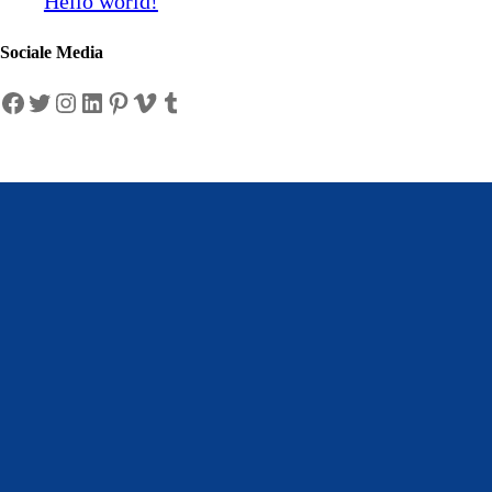
Hello world!
Sociale Media
Facebook
Twitter
Instagram
LinkedIn
Pinterest
Vimeo
Tumblr