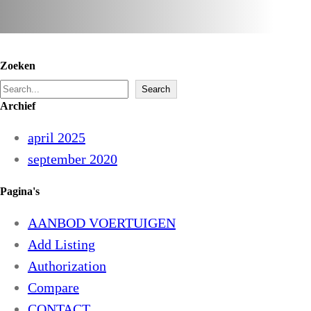
Zoeken
S
Search
Archief
e
a
april 2025
r
september 2020
c
Pagina's
h
AANBOD VOERTUIGEN
Add Listing
Authorization
Compare
CONTACT