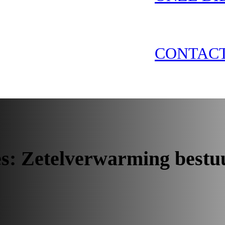
CONTAC
es:
Zetelverwarming bestuu