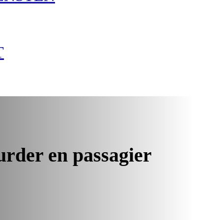
T
rder en passagier